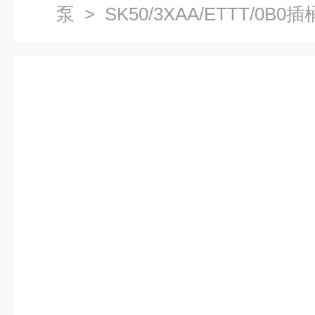
泵
> SK50/3XAA/ETTT/0B0