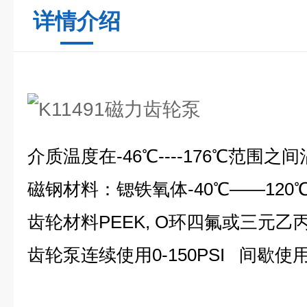
详情介绍
介质温度在-46℃----176℃范围之间沾
磁钢材料：锶铁氧体-40℃——120℃
齿轮材料PEEK, O环四氟或三元乙
齿轮泵连续使用0-150PSI 间歇使用15