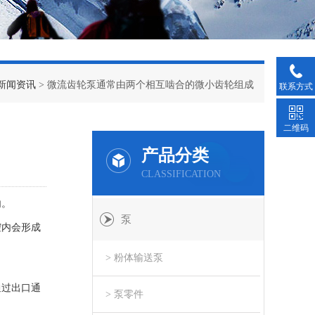
新闻资讯
> 微流齿轮泵通常由两个相互啮合的微小齿轮组成
联系方式
二维码
产品分类
CLASSIFICATION
内。
泵
腔内会形成
> 粉体输送泵
通过出口通
> 泵零件